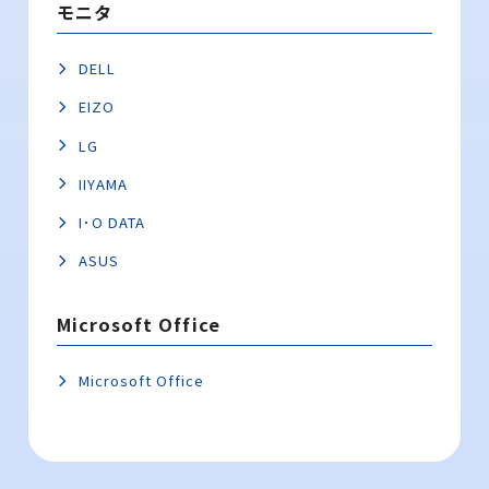
モニタ
DELL
EIZO
LG
IIYAMA
I･O DATA
ASUS
Microsoft Office
Microsoft Office